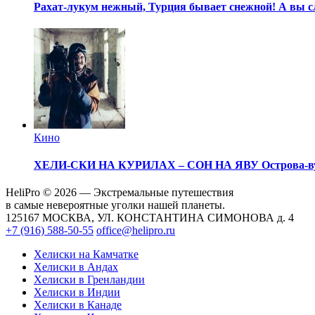
Рахат-лукум нежный, Турция бывает снежной!
А вы 
Кино
ХЕЛИ-СКИ НА КУРИЛАХ – СОН НА ЯВУ
Острова-в
HeliPro © 2026 — Экстремальные путешествия
в самые невероятные уголки нашей планеты.
125167 МОСКВА, УЛ. КОНСТАНТИНА СИМОНОВА д. 4
+7 (916) 588-50-55
office@helipro.ru
Хелиски на Камчатке
Хелиски в Андах
Хелиски в Гренландии
Хелиски в Индии
Хелиски в Канаде