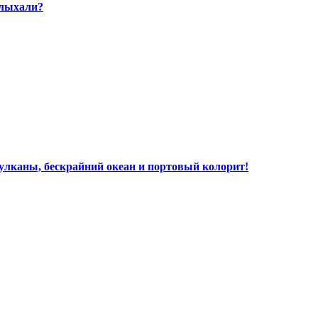
слыхали?
улканы, бескрайний океан и портовый колорит!