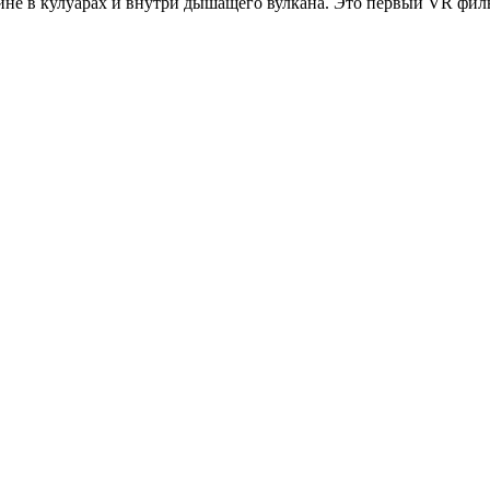
лине в кулуарах и внутри дышащего вулкана. Это первый VR филь