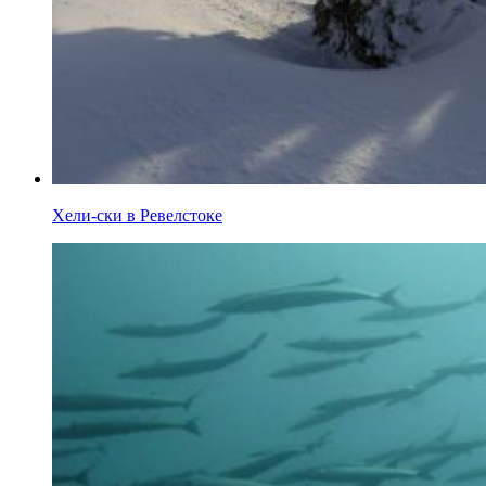
Хели-ски в Ревелстоке