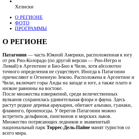
Хелиски
О РЕГИОНЕ
ФОТО
ПРОГРАММЫ
О РЕГИОНЕ
Патагония
— часть Южной Америки, расположенная к югу
от рек Рио-Колорадо (по другой версии — Рио-Негро и
Лимай) в Аргентине и Био-Био в Чили, хотя абсолютно
точного определения не существует. Иногда к Патагонии
причисляют и Огненную Землю. Расположена в Аргентине и
Чили, включает горы Анды на западе и юге, а также плато и
низкие равнины на востоке.
После множества извержений, среди величественных
вулканов сохранилась удивительная флора и фауна. Здесь
растут редкие деревья араукарии, обитают альпаки, гуанаки,
фламинго, броненосцы. У берегов Патагонии можно
встретить дельфинов, пингвинов и морских львов.
Множество потрясающих ледников и знаменитый
национальный парк
Торрес-Дель-Пайне
манят туристов со
всего мира.