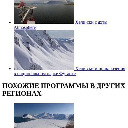
Хели-ски с яхты
Atmosphere
Хели-ски и приключения
в национальном парке Футанге
ПОХОЖИЕ ПРОГРАММЫ В ДРУГИХ
РЕГИОНАХ