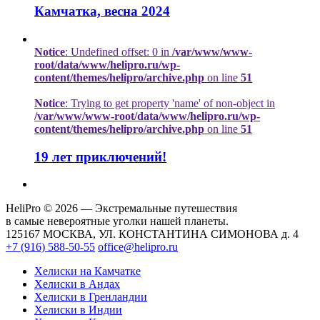
Камчатка, весна 2024
Notice
: Undefined offset: 0 in
/var/www/www-
root/data/www/helipro.ru/wp-
content/themes/helipro/archive.php
on line
51
Notice
: Trying to get property 'name' of non-object in
/var/www/www-root/data/www/helipro.ru/wp-
content/themes/helipro/archive.php
on line
51
19 лет приключений!
HeliPro © 2026 — Экстремальные путешествия
в самые невероятные уголки нашей планеты.
125167 МОСКВА, УЛ. КОНСТАНТИНА СИМОНОВА д. 4
+7 (916) 588-50-55
office@helipro.ru
Хелиски на Камчатке
Хелиски в Андах
Хелиски в Гренландии
Хелиски в Индии