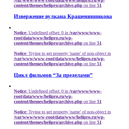
/var/www/www-root/data/www/helipro.ru/wp-
content/themes/helipro/archive.php
on line
51
Извержение вулкана Крашенинникова
Notice
: Undefined offset: 0 in
/var/www/www-
root/data/www/helipro.ru/wp-
content/themes/helipro/archive.php
on line
51
Notice
: Trying to get property 'name' of non-object in
/var/www/www-root/data/www/helipro.ru/wp-
content/themes/helipro/archive.php
on line
51
Цикл фильмов “За пределами”
Notice
: Undefined offset: 0 in
/var/www/www-
root/data/www/helipro.ru/wp-
content/themes/helipro/archive.php
on line
51
Notice
: Trying to get property 'name' of non-object in
/var/www/www-root/data/www/helipro.ru/wp-
content/themes/helipro/archive.php
on line
51