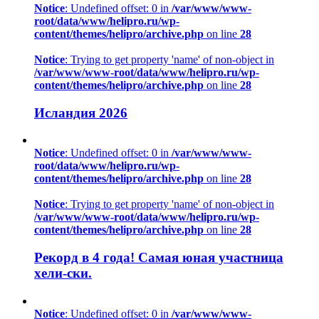
Notice
: Undefined offset: 0 in
/var/www/www-
root/data/www/helipro.ru/wp-
content/themes/helipro/archive.php
on line
28
Notice
: Trying to get property 'name' of non-object in
/var/www/www-root/data/www/helipro.ru/wp-
content/themes/helipro/archive.php
on line
28
Исландия 2026
Notice
: Undefined offset: 0 in
/var/www/www-
root/data/www/helipro.ru/wp-
content/themes/helipro/archive.php
on line
28
Notice
: Trying to get property 'name' of non-object in
/var/www/www-root/data/www/helipro.ru/wp-
content/themes/helipro/archive.php
on line
28
Рекорд в 4 года! Самая юная участница
хели-ски.
Notice
: Undefined offset: 0 in
/var/www/www-