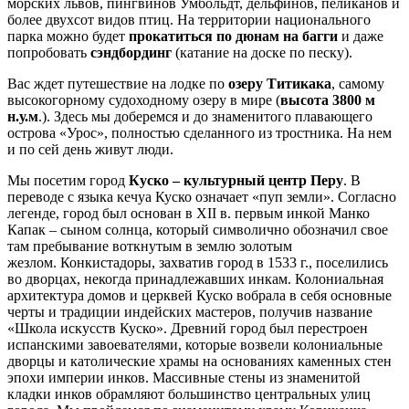
морских львов, пингвинов Умбольдт, дельфинов, пеликанов и
более двухсот видов птиц. На территории национального
парка можно будет
прокатиться по дюнам на багги
и даже
попробовать
сэндбординг
(катание на доске по песку).
Вас ждет путешествие на лодке по
озеру Титикака
, самому
высокогорному судоходному озеру в мире (
высота 3800 м
н.у.м
.). Здесь мы доберемся и до знаменитого плавающего
острова «Урос», полностью сделанного из тростника. На нем
и по сей день живут люди.
Мы посетим город
Куско – культурный центр Перу
. В
переводе с языка кечуа Куско означает «пуп земли». Согласно
легенде, город был основан в XII в. первым инкой Манко
Капак – сыном солнца, который символично обозначил свое
там пребывание воткнутым в землю золотым
жезлом. Конкистадоры, захватив город в 1533 г., поселились
во дворцах, некогда принадлежавших инкам. Колониальная
архитектура домов и церквей Куско вобрала в себя основные
черты и традиции индейских мастеров, получив название
«Школа искусств Куско». Древний город был перестроен
испанскими завоевателями, которые возвели колониальные
дворцы и католические храмы на основаниях каменных стен
эпохи империи инков. Массивные стены из знаменитой
кладки инков обрамляют большинство центральных улиц