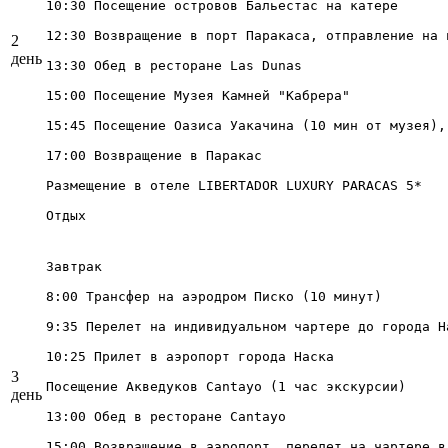
10:30 Посещение островов Бальестас на катере

12:30 Возвращение в порт Паракаса, отправление на 
2
день
13:30 Обед в ресторане Las Dunas

15:00 Посещение Музея Камней "Кабрера"

15:45 Посещение Оазиса Уакачина (10 мин от музея),
17:00 Возвращение в Паракас

Размещение в отеле LIBERTADOR LUXURY PARACAS 5*

Отдых
Завтрак

8:00 Трансфер на аэродром Писко (10 минут)

9:35 Перелет на индивидуальном чартере до города Н
10:25 Прилет в аэропорт города Наска

3
Посещение Акведуков Cantayo (1 час экскурсии)

день
13:00 Обед в ресторане Cantayo

15:00 Возвращение в аэропорт, перелет на чартере в 