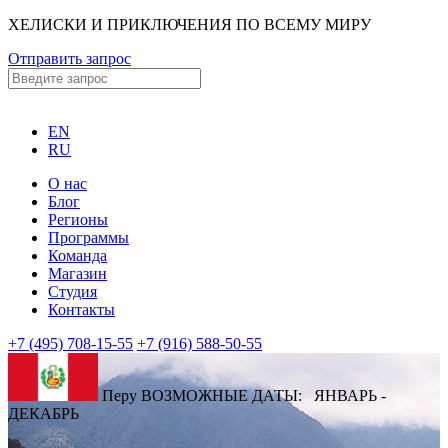
ХЕЛИСКИ И ПРИКЛЮЧЕНИЯ ПО ВСЕМУ МИРУ
Отправить запрос
EN
RU
О нас
Блог
Регионы
Программы
Команда
Магазин
Студия
Контакты
+7 (495) 708-15-55
+7 (916) 588-50-55
Перу ВОЗМОЖНЫЕ ДАТЫ: ЯНВАРЬ -
ДЕКАБРЬ