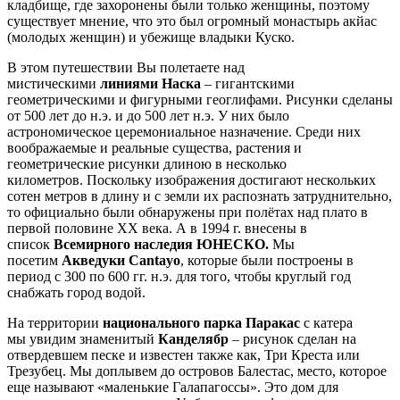
кладбище, где захоронены были только женщины, поэтому
существует мнение, что это был огромный монастырь акйас
(молодых женщин) и убежище владыки Куско.
В этом путешествии Вы полетаете над
мистическими
линиями Наска
– гигантскими
геометрическими и фигурными геоглифами. Рисунки сделаны
от 500 лет до н.э. и до 500 лет н.э. У них было
астрономическое церемониальное назначение. Среди них
воображаемые и реальные существа, растения и
геометрические рисунки длиною в несколько
километров. Поскольку изображения достигают нескольких
сотен метров в длину и с земли их распознать затруднительно,
то официально были обнаружены при полётах над плато в
первой половине XX века. А в 1994 г. внесены в
список
Всемирного наследия ЮНЕСКО.
Мы
посетим
Акведуки Cantayo
, которые были построены в
период с 300 по 600 гг. н.э. для того, чтобы круглый год
снабжать город водой.
На территории
национального парка Паракас
с катера
мы увидим знаменитый
Канделябр
– рисунок сделан на
отвердевшем песке и известен также как, Три Креста или
Трезубец. Мы доплывем до островов Балестас, место, которое
еще называют «маленькие Галапагоссы». Это дом для