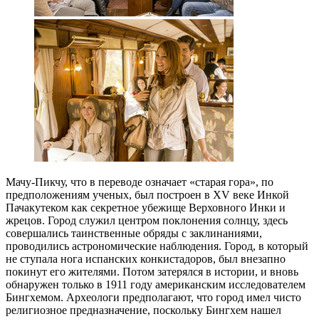
Мачу-Пикчу, что в переводе означает «старая гора», по
предположениям ученых, был построен в XV веке Инкой
Пачакутеком как секретное убежище Верховного Инки и
жрецов. Город служил центром поклонения солнцу, здесь
совершались таинственные обряды с заклинаниями,
проводились астрономические наблюдения. Город, в который
не ступала нога испанских конкистадоров, был внезапно
покинут его жителями. Потом затерялся в истории, и вновь
обнаружен только в 1911 году американским исследователем
Бингхемом. Археологи предполагают, что город имел чисто
религиозное предназначение, поскольку Бингхем нашел