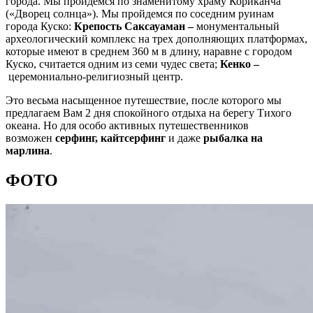
города. Мы пройдемся по знаменитому храму Кориканча
(«Дворец солнца»). Мы пройдемся по соседним руинам
города Куско:
Крепость Саксауаман –
монументальный
археологический комплекс на трех дополняющих платформах,
которые имеют в среднем 360 м в длину, наравне с городом
Куско, считается одним из семи чудес света;
Кенко –
церемониально-религиозный центр.
Это весьма насыщенное путешествие, после которого мы
предлагаем Вам 2 дня спокойного отдыха на берегу Тихого
океана. Но для особо активных путешественников
возможен
серфинг, кайтсерфинг
и даже
рыбалка на
марлина
.
ФОТО