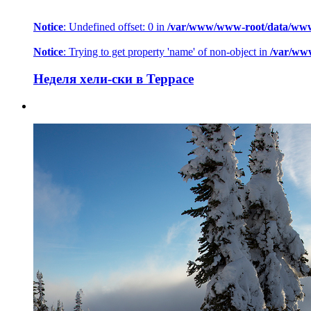
Notice
: Undefined offset: 0 in
/var/www/www-root/data/www/h
Notice
: Trying to get property 'name' of non-object in
/var/ww
Неделя хели-ски в Террасе