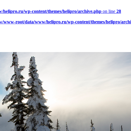
elipro.ru/wp-content/themes/helipro/archive.php
on line
28
w/www-root/data/www/helipro.ru/wp-content/themes/helipro/arch