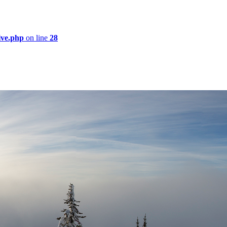
ive.php
on line
28