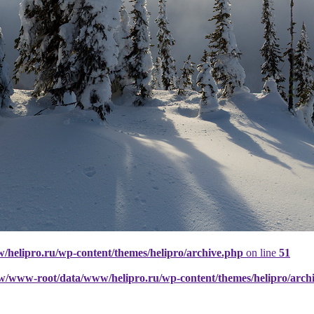
elipro.ru/wp-content/themes/helipro/archive.php
on line
51
w/www-root/data/www/helipro.ru/wp-content/themes/helipro/arch