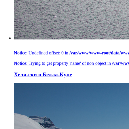
Notice
: Undefined offset: 0 in
/var/www/www-root/data/www/h
Notice
: Trying to get property 'name' of non-object in
/var/ww
Хели-ски в Белла-Куле