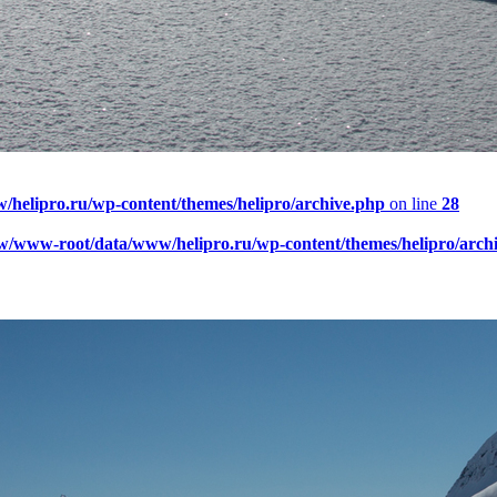
elipro.ru/wp-content/themes/helipro/archive.php
on line
28
w/www-root/data/www/helipro.ru/wp-content/themes/helipro/arch