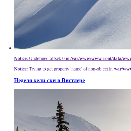
Notice
: Undefined offset: 0 in
/var/www/www-root/data/www/h
Notice
: Trying to get property 'name' of non-object in
/var/ww
Неделя хели-ски в Вистлере