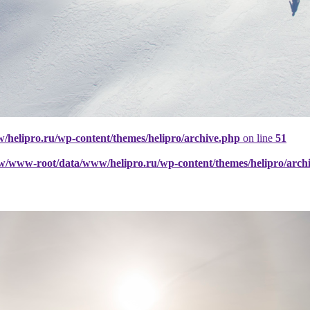
elipro.ru/wp-content/themes/helipro/archive.php
on line
51
w/www-root/data/www/helipro.ru/wp-content/themes/helipro/arch