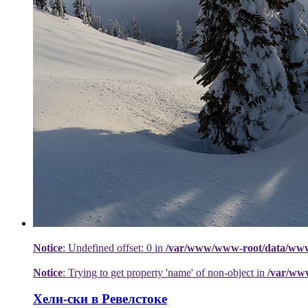
Notice
: Undefined offset: 0 in
/var/www/www-root/data/www/h
Notice
: Trying to get property 'name' of non-object in
/var/ww
Хели-ски в Ревелстоке