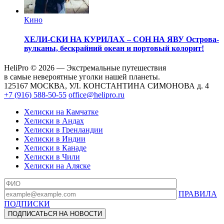
Кино
ХЕЛИ-СКИ НА КУРИЛАХ – СОН НА ЯВУ
Острова-
вулканы, бескрайний океан и портовый колорит!
HeliPro © 2026 — Экстремальные путешествия
в самые невероятные уголки нашей планеты.
125167 МОСКВА, УЛ. КОНСТАНТИНА СИМОНОВА д. 4
+7 (916) 588-50-55
office@helipro.ru
Хелиски на Камчатке
Хелиски в Андах
Хелиски в Гренландии
Хелиски в Индии
Хелиски в Канаде
Хелиски в Чили
Хелиски на Аляске
ПРАВИЛА
ПОДПИСКИ