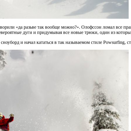
оворили «да разьве так вообще можно?». Олофссон ломал все прави
евероятные дуги и придумывая все новые трюки, один из которых
 сноуборд и начал кататься в так называемом стиле Powsurfing, 