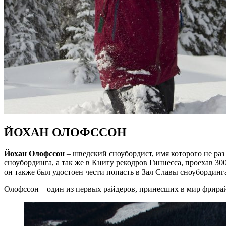
ЙОХАН ОЛОФССОН
Йохан Олофссон
– шведский сноубордист, имя которого не раз
сноубординга, а так же в Книгу рекодров Гиннесса, проехав 300
он также был удостоен чести попасть в Зал Славы сноубординга
Олофссон – один из первых райдеров, принесших в мир фрирай