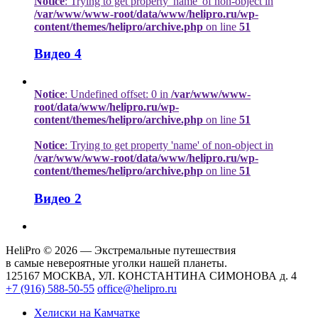
Notice
: Trying to get property 'name' of non-object in
/var/www/www-root/data/www/helipro.ru/wp-
content/themes/helipro/archive.php
on line
51
Видео 4
Notice
: Undefined offset: 0 in
/var/www/www-
root/data/www/helipro.ru/wp-
content/themes/helipro/archive.php
on line
51
Notice
: Trying to get property 'name' of non-object in
/var/www/www-root/data/www/helipro.ru/wp-
content/themes/helipro/archive.php
on line
51
Видео 2
HeliPro © 2026 — Экстремальные путешествия
в самые невероятные уголки нашей планеты.
125167 МОСКВА, УЛ. КОНСТАНТИНА СИМОНОВА д. 4
+7 (916) 588-50-55
office@helipro.ru
Хелиски на Камчатке