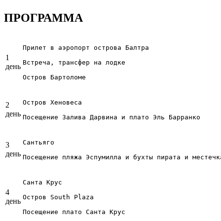
ПРОГРАММА
Прилет в аэропорт острова Балтра

1
Встреча, трансфер на лодке

день
Остров Бартоломе
Остров Хеновеса

2
день
Посещение Залива Дарвина и плато Эль Барранко
Сантьяго

3
день
Посещение пляжа Эспумилла и бухты пирата и местечк
Санта Крус

4
Остров South Plaza

день
Посещение плато Санта Крус