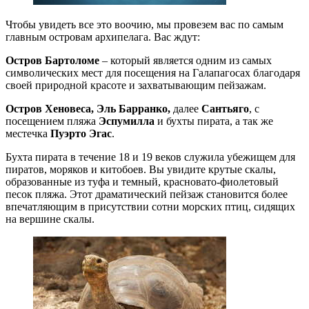
Чтобы увидеть все это воочию, мы провезем вас по самым
главным островам архипелага. Вас ждут:
Остров Бартоломе
– который является одним из самых
символических мест для посещения на Галапагосах благодаря
своей природной красоте и захватывающим пейзажам.
Остров Хеновеса, Эль Барранко,
далее
Сантьяго
, с
посещением пляжа
Эспумилла
и бухты пирата, а так же
местечка
Пуэрто Эгас
.
Бухта пирата в течение 18 и 19 веков служила убежищем для
пиратов, моряков и китобоев. Вы увидите крутые скалы,
образованные из туфа и темный, красновато-фиолетовый
песок пляжа. Этот драматический пейзаж становится более
впечатляющим в присутствии сотни морских птиц, сидящих
на вершине скалы.