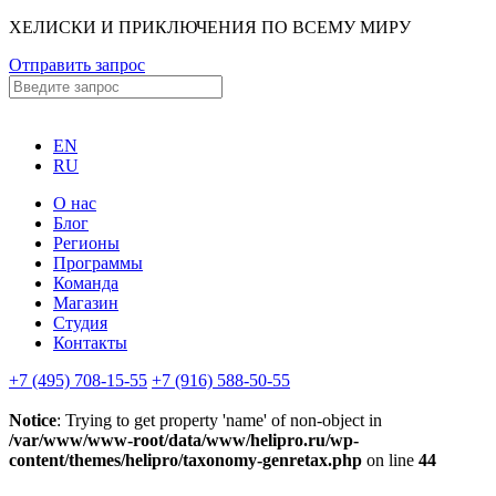
ХЕЛИСКИ И ПРИКЛЮЧЕНИЯ ПО ВСЕМУ МИРУ
Отправить запрос
EN
RU
О нас
Блог
Регионы
Программы
Команда
Магазин
Студия
Контакты
+7 (495) 708-15-55
+7 (916) 588-50-55
Notice
: Trying to get property 'name' of non-object in
/var/www/www-root/data/www/helipro.ru/wp-
content/themes/helipro/taxonomy-genretax.php
on line
44