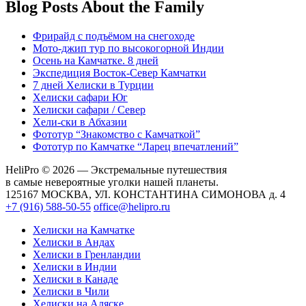
Blog Posts About the Family
Фрирайд с подъёмом на снегоходе
Мото-джип тур по высокогорной Индии
Осень на Камчатке. 8 дней
Экспедиция Восток-Север Камчатки
7 дней Хелиски в Турции
Хелиcки сафари Юг
Хелиcки сафари / Север
Хели-ски в Абхазии
Фототур “Знакомство с Камчаткой”
Фототур по Камчатке “Ларец впечатлений”
HeliPro © 2026 — Экстремальные путешествия
в самые невероятные уголки нашей планеты.
125167 МОСКВА, УЛ. КОНСТАНТИНА СИМОНОВА д. 4
+7 (916) 588-50-55
office@helipro.ru
Хелиски на Камчатке
Хелиски в Андах
Хелиски в Гренландии
Хелиски в Индии
Хелиски в Канаде
Хелиски в Чили
Хелиски на Аляске