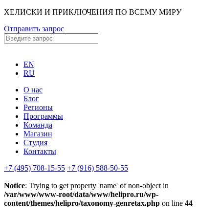
ХЕЛИСКИ И ПРИКЛЮЧЕНИЯ ПО ВСЕМУ МИРУ
Отправить запрос
EN
RU
О нас
Блог
Регионы
Программы
Команда
Магазин
Студия
Контакты
+7 (495) 708-15-55
+7 (916) 588-50-55
Notice
: Trying to get property 'name' of non-object in
/var/www/www-root/data/www/helipro.ru/wp-
content/themes/helipro/taxonomy-genretax.php
on line
44