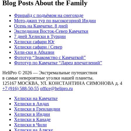
Blog Posts About the Family
Фрирайд с подъёмом на снегоходе
Мото-джип тур по высокогорной Индии
Осень на Камчатке. 8 дней
Экспедиция Восток-Север Камчатки
7 дней Хелиски в Турции
Хелиcки сафари Юг
Хелиcки сафари / Север
Хели-ски в Абхазии
Фототур “Знакомство с Камчаткой”
Фототур по Камчатке “Ларец впечатлений”
HeliPro © 2026 — Экстремальные путешествия
в самые невероятные уголки нашей планеты.
125167 МОСКВА, УЛ. КОНСТАНТИНА СИМОНОВА д. 4
+7 (916) 588-50-55
office@helipro.ru
Хелиски на Камчатке
Хелиски в Андах
Хелиски в Гренландии
Хелиски в Индии
Хелиски в Канаде
Хелиски в Чили
Хелиски на Аляске