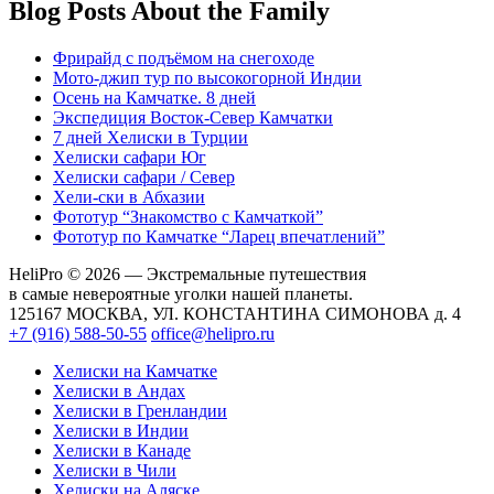
Blog Posts About the Family
Фрирайд с подъёмом на снегоходе
Мото-джип тур по высокогорной Индии
Осень на Камчатке. 8 дней
Экспедиция Восток-Север Камчатки
7 дней Хелиски в Турции
Хелиcки сафари Юг
Хелиcки сафари / Север
Хели-ски в Абхазии
Фототур “Знакомство с Камчаткой”
Фототур по Камчатке “Ларец впечатлений”
HeliPro © 2026 — Экстремальные путешествия
в самые невероятные уголки нашей планеты.
125167 МОСКВА, УЛ. КОНСТАНТИНА СИМОНОВА д. 4
+7 (916) 588-50-55
office@helipro.ru
Хелиски на Камчатке
Хелиски в Андах
Хелиски в Гренландии
Хелиски в Индии
Хелиски в Канаде
Хелиски в Чили
Хелиски на Аляске