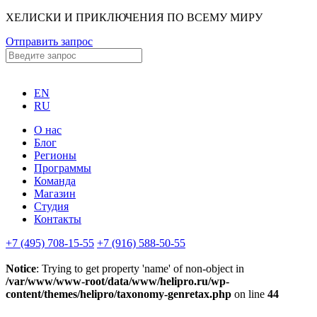
ХЕЛИСКИ И ПРИКЛЮЧЕНИЯ ПО ВСЕМУ МИРУ
Отправить запрос
EN
RU
О нас
Блог
Регионы
Программы
Команда
Магазин
Студия
Контакты
+7 (495) 708-15-55
+7 (916) 588-50-55
Notice
: Trying to get property 'name' of non-object in
/var/www/www-root/data/www/helipro.ru/wp-
content/themes/helipro/taxonomy-genretax.php
on line
44