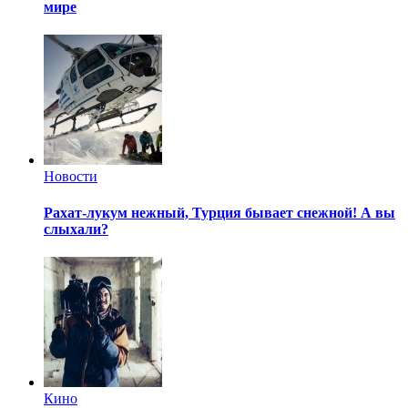
мире
Новости
Рахат-лукум нежный, Турция бывает снежной!
А вы
слыхали?
Кино