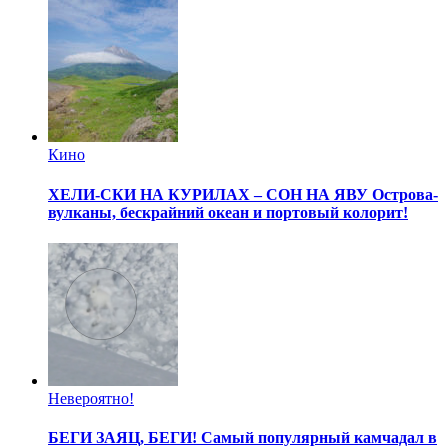
Кино
ХЕЛИ-СКИ НА КУРИЛАХ – СОН НА ЯВУ
Острова-
вулканы, бескрайний океан и портовый колорит!
Невероятно!
БЕГИ ЗАЯЦ, БЕГИ!
Самый популярный камчадал в