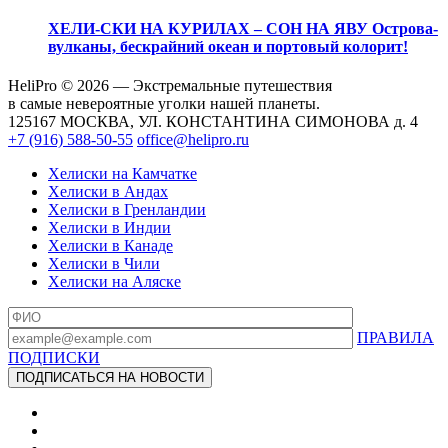
ХЕЛИ-СКИ НА КУРИЛАХ – СОН НА ЯВУ
Острова-
вулканы, бескрайний океан и портовый колорит!
HeliPro © 2026 — Экстремальные путешествия
в самые невероятные уголки нашей планеты.
125167 МОСКВА, УЛ. КОНСТАНТИНА СИМОНОВА д. 4
+7 (916) 588-50-55
office@helipro.ru
Хелиски на Камчатке
Хелиски в Андах
Хелиски в Гренландии
Хелиски в Индии
Хелиски в Канаде
Хелиски в Чили
Хелиски на Аляске
ПРАВИЛА
ПОДПИСКИ