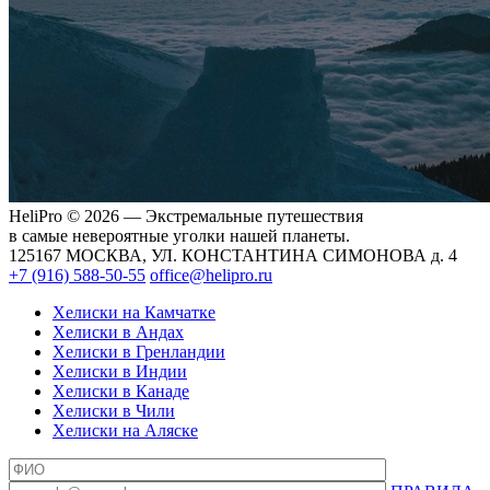
HeliPro © 2026 — Экстремальные путешествия
в самые невероятные уголки нашей планеты.
125167 МОСКВА, УЛ. КОНСТАНТИНА СИМОНОВА д. 4
+7 (916) 588-50-55
office@helipro.ru
Хелиски на Камчатке
Хелиски в Андах
Хелиски в Гренландии
Хелиски в Индии
Хелиски в Канаде
Хелиски в Чили
Хелиски на Аляске