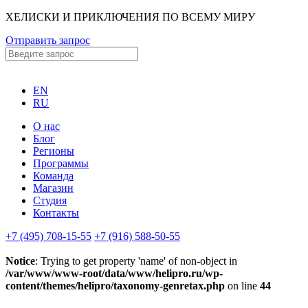
ХЕЛИСКИ И ПРИКЛЮЧЕНИЯ ПО ВСЕМУ МИРУ
Отправить запрос
EN
RU
О нас
Блог
Регионы
Программы
Команда
Магазин
Студия
Контакты
+7 (495) 708-15-55
+7 (916) 588-50-55
Notice
: Trying to get property 'name' of non-object in
/var/www/www-root/data/www/helipro.ru/wp-
content/themes/helipro/taxonomy-genretax.php
on line
44