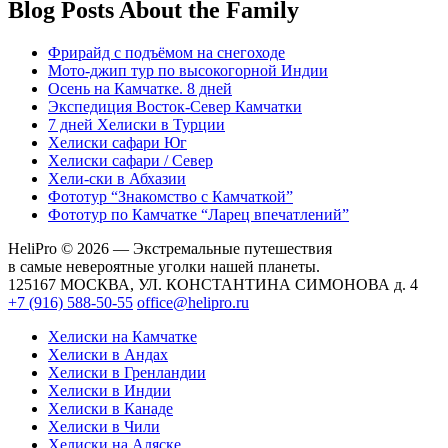
Blog Posts About the Family
Фрирайд с подъёмом на снегоходе
Мото-джип тур по высокогорной Индии
Осень на Камчатке. 8 дней
Экспедиция Восток-Север Камчатки
7 дней Хелиски в Турции
Хелиcки сафари Юг
Хелиcки сафари / Север
Хели-ски в Абхазии
Фототур “Знакомство с Камчаткой”
Фототур по Камчатке “Ларец впечатлений”
HeliPro © 2026 — Экстремальные путешествия
в самые невероятные уголки нашей планеты.
125167 МОСКВА, УЛ. КОНСТАНТИНА СИМОНОВА д. 4
+7 (916) 588-50-55
office@helipro.ru
Хелиски на Камчатке
Хелиски в Андах
Хелиски в Гренландии
Хелиски в Индии
Хелиски в Канаде
Хелиски в Чили
Хелиски на Аляске