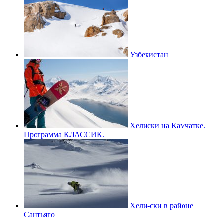
Узбекистан
Хелиски на Камчатке.
Программа КЛАССИК.
Хели-ски в районе
Сантьяго