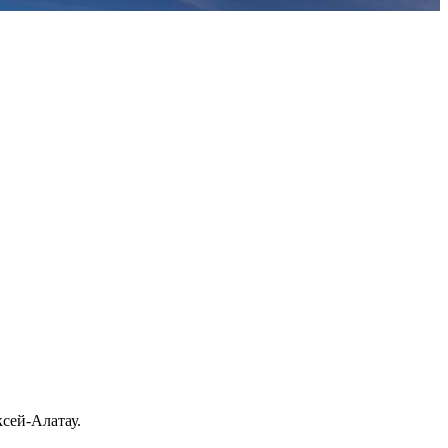
ксей-Алатау.