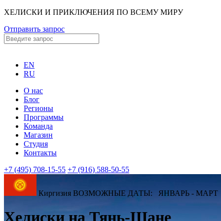
ХЕЛИСКИ И ПРИКЛЮЧЕНИЯ ПО ВСЕМУ МИРУ
Отправить запрос
EN
RU
О нас
Блог
Регионы
Программы
Команда
Магазин
Студия
Контакты
+7 (495) 708-15-55
+7 (916) 588-50-55
Киргизия ВОЗМОЖНЫЕ ДАТЫ: ЯНВАРЬ - МАРТ
Хелиски на Тянь-Шане