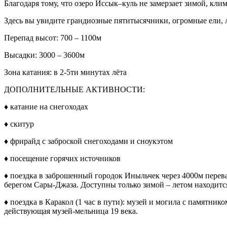
Благодаря тому, что озеро Иссык–куль не замерзает зимой, кл
Здесь вы увидите грандиозные пятитысячники, огромные ели, 
Перепад высот: 700 – 1100м
Высадки: 3000 – 3600м
Зона катания: в 2-5ти минутах лёта
ДОПОЛНИТЕЛЬНЫЕ АКТИВНОСТИ:
♦ катание на снегоходах
♦ скитур
♦ фрирайд с заброской снегоходами и сноукэтом
♦ посещение горячих источников
♦ поездка в заброшенный городок Иныльчек через 4000м перев
берегом Сары-Джаза. Доступны только зимой – летом находитс
♦ поездка в Каракол (1 час в пути): музей и могила с памятни
действующая музей-мельница 19 века.