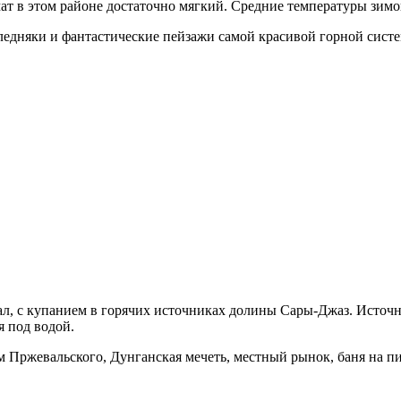
имат в этом районе достаточно мягкий. Средние температуры зим
ледняки и фантастические пейзажи самой красивой горной сист
ал, с купанием в горячих источниках долины Сары-Джаз. Источн
я под водой.
ком Пржевальского, Дунганская мечеть, местный рынок, баня на 