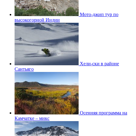
Мото-джип тур по
высокогорной Индии
Хели-ски в районе
Сантьяго
Осенняя программа на
Камчатке – микс