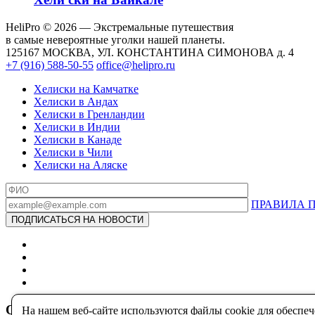
HeliPro © 2026 — Экстремальные путешествия
в самые невероятные уголки нашей планеты.
125167 МОСКВА, УЛ. КОНСТАНТИНА СИМОНОВА д. 4
+7 (916) 588-50-55
office@helipro.ru
Хелиски на Камчатке
Хелиски в Андах
Хелиски в Гренландии
Хелиски в Индии
Хелиски в Канаде
Хелиски в Чили
Хелиски на Аляске
ПРАВИЛА 
Оставь свою заявку и мы в скором свяжемся с то
На нашем веб-сайте используются файлы cookie для обеспе