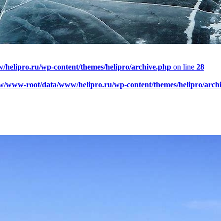
elipro.ru/wp-content/themes/helipro/archive.php
on line
28
w/www-root/data/www/helipro.ru/wp-content/themes/helipro/arch