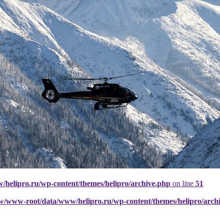
elipro.ru/wp-content/themes/helipro/archive.php
on line
51
w/www-root/data/www/helipro.ru/wp-content/themes/helipro/arch