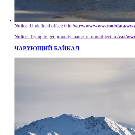
Notice
: Undefined offset: 0 in
/var/www/www-root/data/www/h
Notice
: Trying to get property 'name' of non-object in
/var/ww
ЧАРУЮЩИЙ БАЙКАЛ