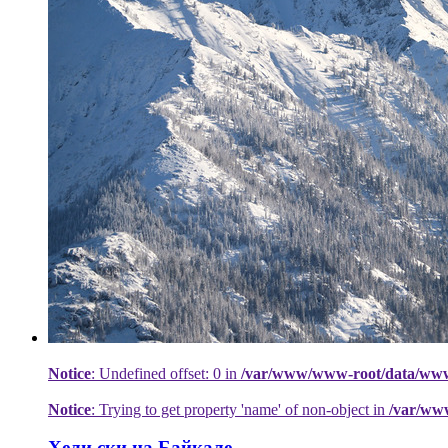
Notice
: Undefined offset: 0 in
/var/www/www-root/data/www/h
Notice
: Trying to get property 'name' of non-object in
/var/ww
Хели ски на Байкале