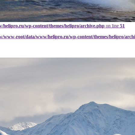
elipro.ru/wp-content/themes/helipro/archive.php
on line
51
w/www-root/data/www/helipro.ru/wp-content/themes/helipro/arch