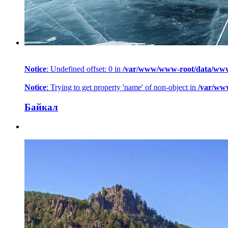
Notice
: Undefined offset: 0 in
/var/www/www-root/data/www/h
Notice
: Trying to get property 'name' of non-object in
/var/ww
Байкал