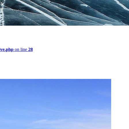
ive.php
on line
28