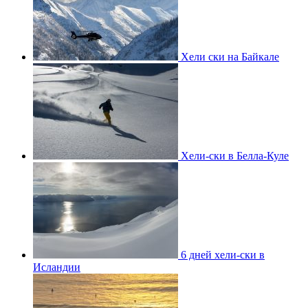
Хели ски на Байкале
Хели-ски в Белла-Куле
6 дней хели-ски в
Исландии