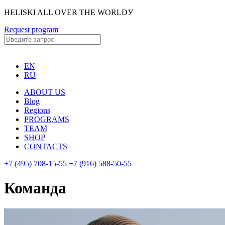
HELISKI ALL OVER THE WORLDУ
Request program
EN
RU
ABOUT US
Blog
Regions
PROGRAMS
TEAM
SHOP
CONTACTS
+7 (495) 708-15-55
+7 (916) 588-50-55
Команда