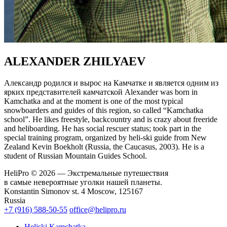
ALEXANDER ZHILYAEV
Александр родился и вырос на Камчатке и является одним из
ярких представителей камчатской Alexander was born in
Kamchatka and at the moment is one of the most typical
snowboarders and guides of this region, so called “Kamchatka
school”. He likes freestyle, backcountry and is crazy about freeride
and heliboarding. He has social rescuer status; took part in the
special training program, organized by heli-ski guide from New
Zealand Kevin Boekholt (Russia, the Caucasus, 2003). He is a
student of Russian Mountain Guides School.
HeliPro © 2026 — Экстремальные путешествия
в самые невероятные уголки нашей планеты.
Konstantin Simonov st. 4 Moscow, 125167
Russia
+7 (916) 588-50-55
office@helipro.ru
Heliski Kamchatka