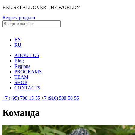
HELISKI ALL OVER THE WORLDУ
Request program
EN
RU
ABOUT US
Blog
Regions
PROGRAMS
TEAM
SHOP
CONTACTS
+7 (495) 708-15-55
+7 (916) 588-50-55
Команда