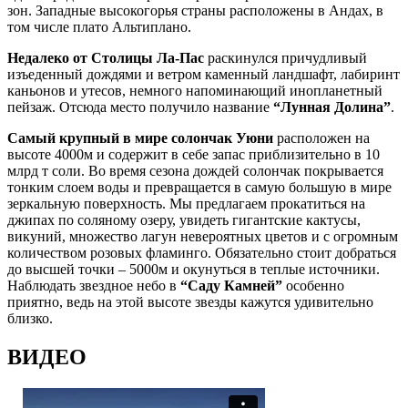
зон. Западные высокогорья страны расположены в Андах, в
том числе плато Альтиплано.
Недалеко от Столицы Ла-Пас
раскинулся причудливый
изъеденный дождями и ветром каменный ландшафт, лабиринт
каньонов и утесов, немного напоминающий инопланетный
пейзаж. Отсюда место получило название
“Лунная Долина”
.
Самый крупный в мире солончак Уюни
расположен на
высоте 4000м и содержит в себе запас приблизительно в 10
млрд т соли. Во время сезона дождей солончак покрывается
тонким слоем воды и превращается в самую большую в мире
зеркальную поверхность. Мы предлагаем прокатиться на
джипах по соляному озеру, увидеть гигантские кактусы,
викуний, множество лагун невероятных цветов и с огромным
количеством розовых фламинго. Обязательно стоит добраться
до высшей точки – 5000м и окунуться в теплые источники.
Наблюдать звездное небо в
“Саду Камней”
особенно
приятно, ведь на этой высоте звезды кажутся удивительно
близко.
ВИДЕО