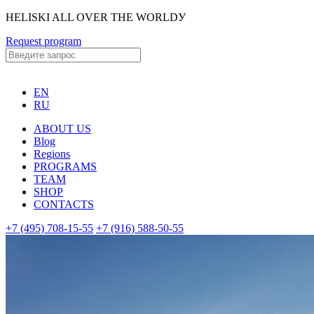
HELISKI ALL OVER THE WORLDУ
Request program
EN
RU
ABOUT US
Blog
Regions
PROGRAMS
TEAM
SHOP
CONTACTS
+7 (495) 708-15-55
+7 (916) 588-50-55